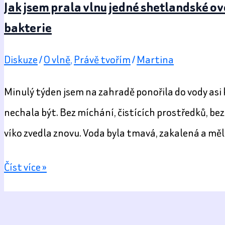
Jak jsem prala vlnu jedné shetlandské ov
bakterie
Diskuze
/
O vlně
,
Právě tvořím
/
Martina
Minulý týden jsem na zahradě ponořila do vody asi ki
nechala být. Bez míchání, čistících prostředků, bez
víko zvedla znovu. Voda byla tmavá, zakalená a měla
Jak
Číst více »
jsem
prala