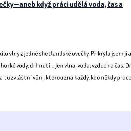
ečky — aneb když práci udělá voda, čas a
lo vlny z jedné shetlandské ovečky. Přikryla jsem ji 
 horké vody, drhnutí… Jen vlna, voda, vzduch a čas. D
 tu zvláštní vůni, kterou zná každý, kdo někdy prac