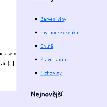
Barvení vlny
Historické okénko
a
O vlně
nes jsem
Právě tvořím
oval […]
Ticho vlny
Nejnovější