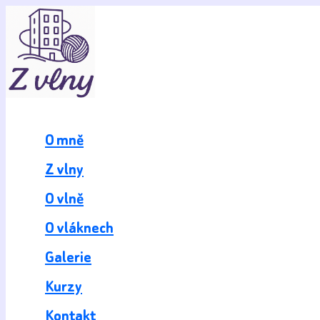
Přeskočit
na
obsah
O mně
Z vlny
O vlně
O vláknech
Galerie
Kurzy
Kontakt