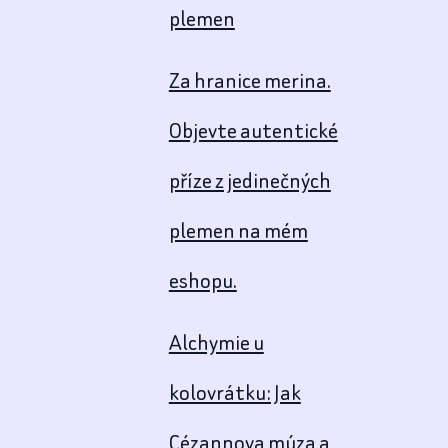
plemen
Za hranice merina.
Objevte autentické
příze z jedinečných
plemen na mém
eshopu.
Alchymie u
kolovrátku: Jak
Cézannova múza a