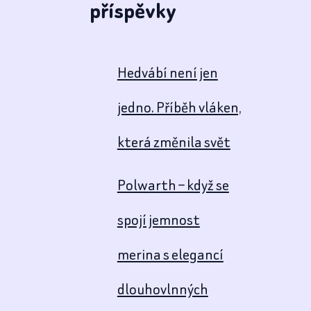
příspěvky
Hedvábí není jen
jedno. Příběh vláken,
která změnila svět
Polwarth – když se
spojí jemnost
merina s elegancí
dlouhovlnných