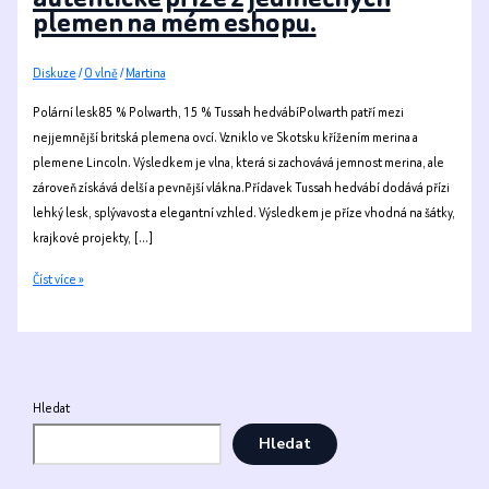
plemen na mém eshopu.
Diskuze
/
O vlně
/
Martina
Polární lesk85 % Polwarth, 15 % Tussah hedvábíPolwarth patří mezi
nejjemnější britská plemena ovcí. Vzniklo ve Skotsku křížením merina a
plemene Lincoln. Výsledkem je vlna, která si zachovává jemnost merina, ale
zároveň získává delší a pevnější vlákna.Přídavek Tussah hedvábí dodává přízi
lehký lesk, splývavost a elegantní vzhled. Výsledkem je příze vhodná na šátky,
krajkové projekty, […]
Za
Číst více »
hranice
merina.
Objevte
autentické
příze
Hledat
z
Hledat
jedinečných
plemen