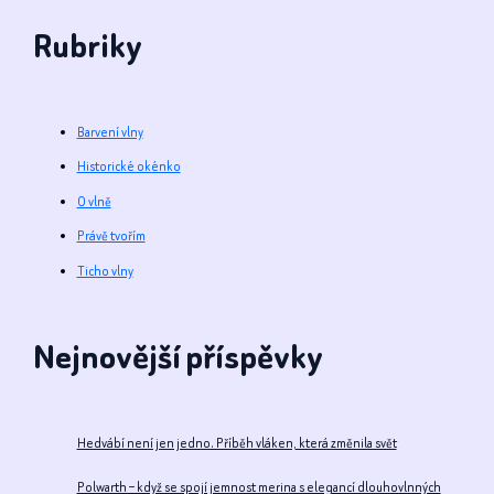
na
Rubriky
mém
eshopu.
Barvení vlny
Historické okénko
O vlně
Právě tvořím
Ticho vlny
Nejnovější příspěvky
Hedvábí není jen jedno. Příběh vláken, která změnila svět
Polwarth – když se spojí jemnost merina s elegancí dlouhovlnných