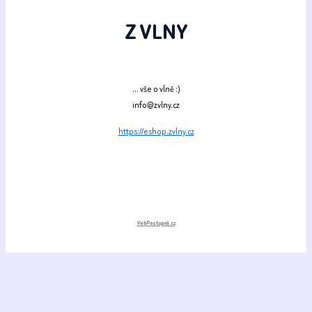
Z VLNY
... vše o vlně :)
info@zvlny.cz
https://eshop.zvlny.cz
VebPostupně.cz