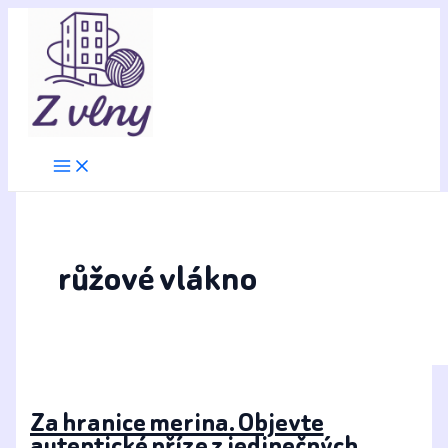
Přeskočit
na
obsah
růžové vlákno
Za hranice merina. Objevte
autentické příze z jedinečných