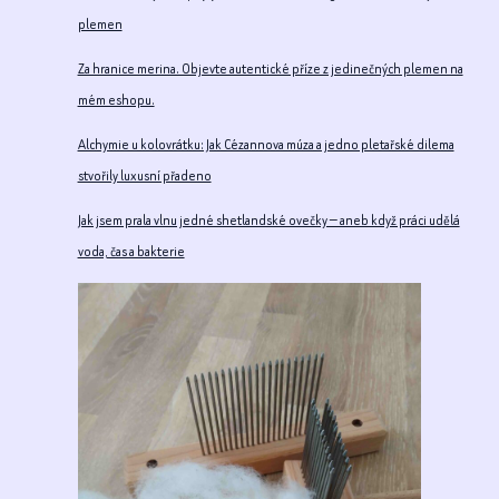
plemen
Za hranice merina. Objevte autentické příze z jedinečných plemen na
mém eshopu.
Alchymie u kolovrátku: Jak Cézannova múza a jedno pletařské dilema
stvořily luxusní přadeno
Jak jsem prala vlnu jedné shetlandské ovečky — aneb když práci udělá
voda, čas a bakterie