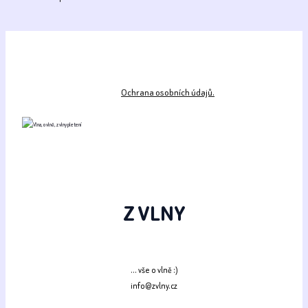
Ochrana osobních údajů.
Z VLNY
... vše o vlně :)
info@zvlny.cz