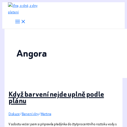
Přeskočit
na
obsah
Angora
Když barvení nejde uplně podle
plánu
Diskuze
/
Barvení vlny
/
Martina
V sobotu večer jsem si připravila přadýnka do čtyřprocentního roztoku vody s