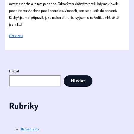
octem a nechala je tam přes noc. Takový ten klidný začátek, kdy má člověk
pocit, že má všechno pod kontrolou. V neděli jsem se pustila do barvení.
Kuchyň jsem si připravila jako malou dílnu, barvy jsem si naředila a v hlavě už
jsem […]
Když
Číst více »
barvení
nejde
uplně
podle
plánu
Hledat
Hledat
Rubriky
Barvení vlny