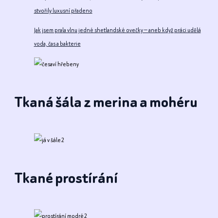
stvořily luxusní přadeno
Jak jsem prala vlnu jedné shetlandské ovečky — aneb když práci udělá
voda, čas a bakterie
Tkaná šála z merina a mohéru
Tkané prostírání