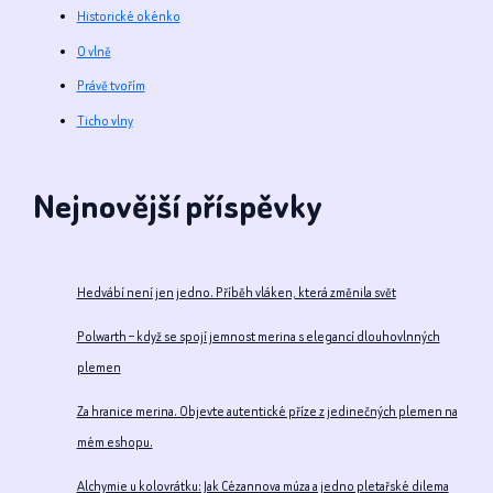
Historické okénko
O vlně
Právě tvořím
Ticho vlny
Nejnovější příspěvky
Hedvábí není jen jedno. Příběh vláken, která změnila svět
Polwarth – když se spojí jemnost merina s elegancí dlouhovlnných
plemen
Za hranice merina. Objevte autentické příze z jedinečných plemen na
mém eshopu.
Alchymie u kolovrátku: Jak Cézannova múza a jedno pletařské dilema