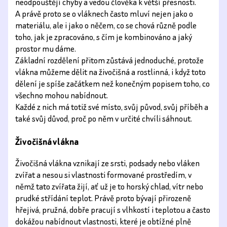
neodpouštějí chyby a vedou člověka k větší přesnosti.
A právě proto se o vláknech často mluví nejen jako o
materiálu, ale i jako o něčem, co se chová různě podle
toho, jak je zpracováno, s čím je kombinováno a jaký
prostor mu dáme.
Základní rozdělení přitom zůstává jednoduché, protože
vlákna můžeme dělit na živočišná a rostlinná, i když toto
dělení je spíše začátkem než konečným popisem toho, co
všechno mohou nabídnout.
Každé z nich má totiž své místo, svůj původ, svůj příběh a
také svůj důvod, proč po něm v určité chvíli sáhnout.
Živočišná vlákna
Živočišná vlákna vznikají ze srsti, podsady nebo vláken
zvířat a nesou si vlastnosti formované prostředím, v
němž tato zvířata žijí, ať už je to horský chlad, vítr nebo
prudké střídání teplot. Právě proto bývají přirozeně
hřejivá, pružná, dobře pracují s vlhkostí i teplotou a často
dokážou nabídnout vlastnosti, které je obtížné plně