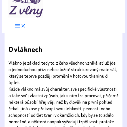
O vláknech
Vlákno je základ, tedy to, z čeho všechno vzniká, ať už jde
o jednoduchou přízi nebo složitě strukturovaný materiál,
který se teprve později promění v hotovou tkaninu či
úplet.
Každé vlákno má svůj charakter, své specifické vlastnosti
a také svůj vlastní způsob, jak s ním lze pracovat, přičemž
některá působí hřejivěji, než by člověk na první pohled
čekal, jiná zase překvapí svou lehkostí, pevností nebo
schopností udržet tvar i v okamžicích, kdy by se to zdálo
nemožné, a některá naopak vyžadují trpělivost, protože