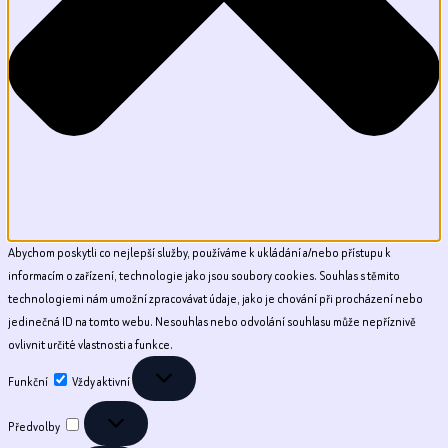
Abychom poskytli co nejlepší služby, používáme k ukládání a/nebo přístupu k
informacím o zařízení, technologie jako jsou soubory cookies. Souhlas s těmito
technologiemi nám umožní zpracovávat údaje, jako je chování při procházení nebo
jedinečná ID na tomto webu. Nesouhlas nebo odvolání souhlasu může nepříznivě
ovlivnit určité vlastnosti a funkce.
Funkční
Funkční
Vždy aktivní
Předvolby
Předvolby