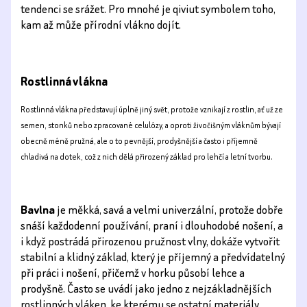
tendenci se srážet. Pro mnohé je qiviut symbolem toho,
kam až může přírodní vlákno dojít.
Rostlinná vlákna
Rostlinná vlákna představují úplně jiný svět, protože vznikají z rostlin, ať už ze
semen, stonků nebo zpracované celulózy, a oproti živočišným vláknům bývají
obecně méně pružná, ale o to pevnější, prodyšnější a často i příjemně
chladivá na dotek, což z nich dělá přirozený základ pro lehčí a letní tvorbu.
Bavlna
je měkká, savá a velmi univerzální, protože dobře
snáší každodenní používání, praní i dlouhodobé nošení, a
i když postrádá přirozenou pružnost vlny, dokáže vytvořit
stabilní a klidný základ, který je příjemný a předvídatelný
při práci i nošení, přičemž v horku působí lehce a
prodyšně. Často se uvádí jako jedno z nejzákladnějších
rostlinných vláken, ke kterému se ostatní materiály