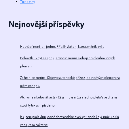
Ticho vlny
Nejnovější příspěvky
Hedvábí není jen jedno. Příběh vláken, která změnila svět
Polwarth – když se spojí jemnost merina s elegancí dlouhovlnných
plemen
Za hranice merina. Objevte autentické příze z jedinečných plemen na
mém eshopu.
Alchymie u kolovrátku: Jak Cézannova múza a jedno pletařské dilema
stvořily luxusní přadeno
Jak jsem prala vlnu jedné shetlandské ovečky — aneb když práci udělá
voda, čas a bakterie