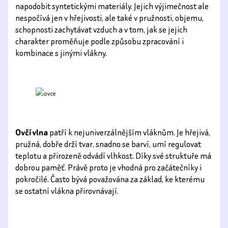
napodobit syntetickými materiály. Jejich výjimečnost ale
nespočívá jen v hřejivosti, ale také v pružnosti, objemu,
schopnosti zachytávat vzduch a v tom, jak se jejich
charakter proměňuje podle způsobu zpracování i
kombinace s jinými vlákny.
Ovčí vlna
patří k nejuniverzálnějším vláknům. Je hřejivá,
pružná, dobře drží tvar, snadno se barví, umí regulovat
teplotu a přirozeně odvádí vlhkost. Díky své struktuře má
dobrou paměť. Právě proto je vhodná pro začátečníky i
pokročilé. Často bývá považována za základ, ke kterému
se ostatní vlákna přirovnávají.