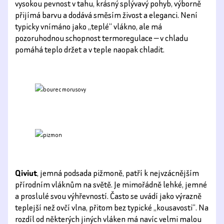
vysokou pevnost v tahu, krásný splývavý pohyb, výborně
přijímá barvu a dodává směsím živost a eleganci. Není
typicky vnímáno jako „teplé“ vlákno, ale má
pozoruhodnou schopnost termoregulace — v chladu
pomáhá teplo držet a v teple naopak chladit.
Qiviut
, jemná podsada pižmoně, patří k nejvzácnějším
přírodním vláknům na světě. Je mimořádně lehké, jemné
a proslulé svou výhřevností. Často se uvádí jako výrazně
teplejší než ovčí vlna, přitom bez typické „kousavosti“. Na
rozdíl od některých jiných vláken má navíc velmi malou