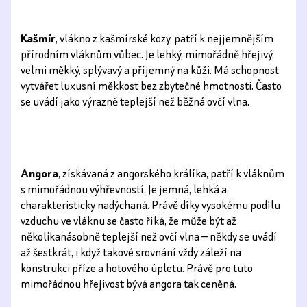
Kašmír
, vlákno z kašmírské kozy, patří k nejjemnějším
přírodním vláknům vůbec. Je lehký, mimořádně hřejivý,
velmi měkký, splývavý a příjemný na kůži. Má schopnost
vytvářet luxusní měkkost bez zbytečné hmotnosti. Často
se uvádí jako výrazně teplejší než běžná ovčí vlna.
Angora
, získávaná z angorského králíka, patří k vláknům
s mimořádnou výhřevností. Je jemná, lehká a
charakteristicky nadýchaná. Právě díky vysokému podílu
vzduchu ve vláknu se často říká, že může být až
několikanásobně teplejší než ovčí vlna — někdy se uvádí
až šestkrát, i když takové srovnání vždy záleží na
konstrukci příze a hotového úpletu. Právě pro tuto
mimořádnou hřejivost bývá angora tak ceněná.