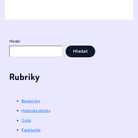
Hledat
Hledat
Rubriky
Barvení vlny
Historické okénko
O vlně
Právě tvořím