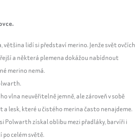
 ovce.
 většina lidí si představí merino. Jenže svět ovčích
ejší a některá plemena dokážou nabídnout
tné merino nemá.
olwarth.
ho vlna neuvěřitelně jemně, ale zároveň v sobě
t a lesk, které u čistého merina často nenajdeme.
i Polwarth získal oblibu mezi přadláky, barvíři i
í po celém světě.