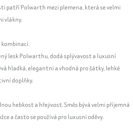
sti patří Polwarth mezi plemena, která se velmi
i vlákny.
h kombinací.
ený lesk Polwarthu, dodá splývavost a luxusní
ývá hladká, elegantní a vhodná pro šátky, lehké
ivní doplňky.
nou hebkost a hřejivost. Směs bývá velmi příjemná
ce a často se používá pro luxusní oděvy.