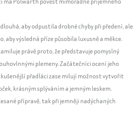
ičí má Polwarth pověst mimořádně příjemného
dlouhá, aby odpustila drobné chyby při předení, ale
o, aby výsledná příze působila luxusně a měkce.
zamiluje právě proto, že představuje pomyslný
ouhovlnnými plemeny. Začátečníci ocení jeho
kušenější přadláci zase milují možnost vytvořit
cí oček, krásným splýváním a jemným leskem.
česané přípravě, tak při jemněji nadýchaných