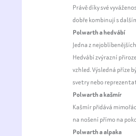
Právě díky své vyváženo
dobře kombinují s dalším
Polwarth a hedvábí
Jedna z nejoblíbenějšíc
Hedvábí zvýrazní přiroz
vzhled. Výsledná příze b
svetry nebo reprezentat
Polwarth a kašmír
Kašmír přidává mimořád
na nošení přímo na pokož
Polwarth a alpaka