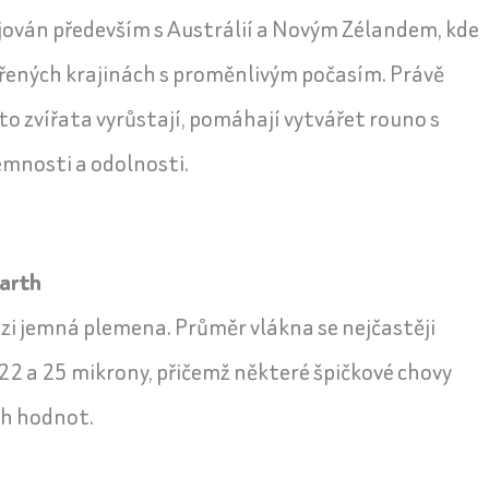
jován především s Austrálií a Novým Zélandem, kde
vřených krajinách s proměnlivým počasím. Právě
to zvířata vyrůstají, pomáhají vytvářet rouno s
mnosti a odolnosti.
arth
i jemná plemena. Průměr vlákna se nejčastěji
 22 a 25 mikrony, přičemž některé špičkové chovy
ch hodnot.