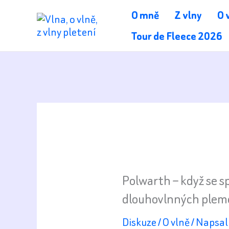
Přeskočit
O mně
Z vlny
O 
na
Tour de Fleece 2026
obsah
Polwarth – když se s
dlouhovlnných plem
Diskuze
/
O vlně
/ Napsa