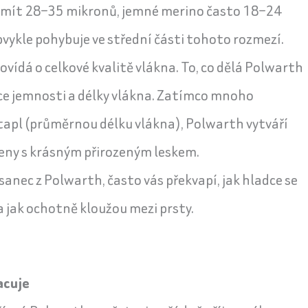
 mít 28–35 mikronů, jemné merino často 18–24
vykle pohybuje ve střední části tohoto rozmezí.
vídá o celkové kvalitě vlákna. To, co dělá Polwarth
ce jemnosti a délky vlákna. Zatímco mnoho
tapl (průměrnou délku vlákna), Polwarth vytváří
eny s krásným přirozeným leskem.
anec z Polwarth, často vás překvapí, jak hladce se
a jak ochotně kloužou mezi prsty.
acuje