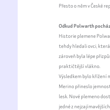
Přesto o něm v České rep
Odkud Polwarth pocház
Historie plemene Polwart
tehdy hledali ovci, kte
zároveň byla lépe přiz
praktičtější vlákno.
Výsledkem bylo křížení 
Merino přineslo jemnost 
lesk. Nové plemeno dost
jedné z nejzajímavějších