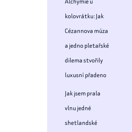
Alchymie u
kolovrátku: Jak
Cézannova múza
a jedno pletařské
dilema stvořily
luxusní přadeno
Jak jsem prala
vlnu jedné
shetlandské