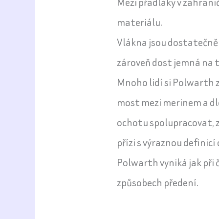
Mezi přadláky v zahran
materiálu.
Vlákna jsou dostatečně 
zároveň dost jemná na t
Mnoho lidí si Polwarth 
most mezi merinem a dl
ochotu spolupracovat, z
přízi s výraznou defini
Polwarth vyniká jak při 
způsobech předení.