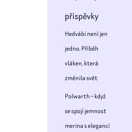
příspěvky
Hedvábí není jen
jedno. Příběh
vláken, která
změnila svět
Polwarth – když
se spojí jemnost
merina s elegancí