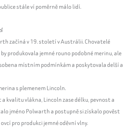
ublice stále ví poměrně málo lidí.
í
h začíná v 19. století v Austrálii. Chovatelé
rá by produkovala jemné rouno podobné merinu, ale
působena místním podmínkám a poskytovala delší a
merina s plemenem Lincoln.
a kvalitu vlákna, Lincoln zase délku, pevnost a
alo jméno Polwarth a postupně si získalo pověst
 ovcí pro produkci jemné oděvní vlny.