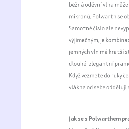
běžná oděvní vlna může
mikronů, Polwarth se ob
Samotné číslo ale nevypo
výjimečným, je kombina
jemných vln má kratší s
dlouhé, elegantní pram
Když vezmete do ruky čes
vlákna od sebe oddělují 
Jak se s Polwarthem pr