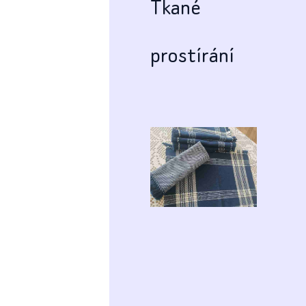
Tkané
prostírání