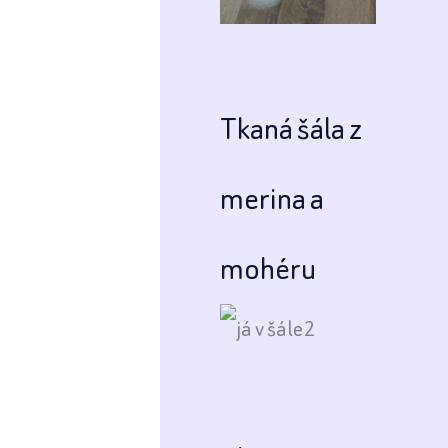
Tkaná šála z
merina a
mohéru