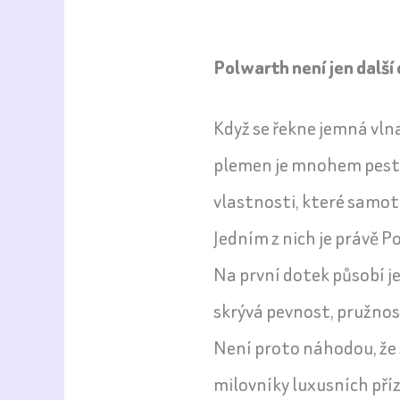
Polwarth není jen další
Když se řekne jemná vlna,
plemen je mnohem pestř
vlastnosti, které samo
Jedním z nich je právě P
Na první dotek působí je
skrývá pevnost, pružnos
Není proto náhodou, že s
milovníky luxusních příz