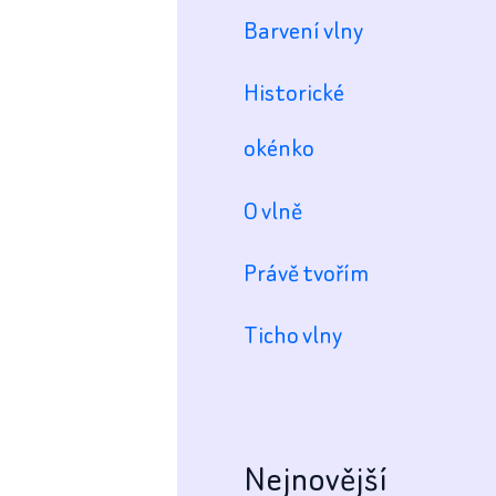
Barvení vlny
Historické
okénko
O vlně
Právě tvořím
Ticho vlny
Nejnovější