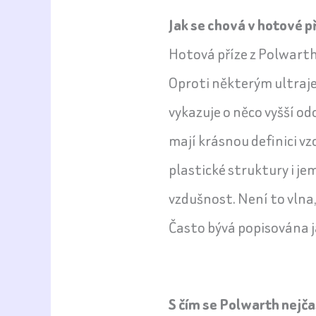
Jak se chová v hotové př
Hotová příze z Polwarth
Oproti některým ultraj
vykazuje o něco vyšší o
mají krásnou definici vz
plastické struktury i je
vzdušnost. Není to vlna
Často bývá popisována j
S čím se Polwarth nejča