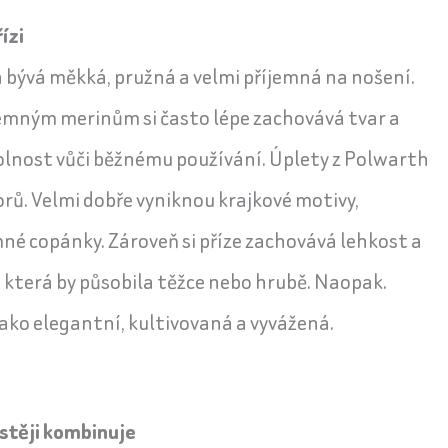
ízi
 bývá měkká, pružná a velmi příjemná na nošení.
emným merinům si často lépe zachovává tvar a
dolnost vůči běžnému používání. Úplety z Polwarth
orů. Velmi dobře vyniknou krajkové motivy,
mné copánky. Zároveň si příze zachovává lehkost a
, která by působila těžce nebo hrubě. Naopak.
ako elegantní, kultivovaná a vyvážená.
stěji kombinuje