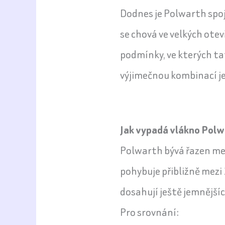
Dodnes je Polwarth spo
se chová ve velkých ote
podmínky, ve kterých ta
výjimečnou kombinací je
Jak vypadá vlákno Polw
Polwarth bývá řazen mez
pohybuje přibližně mezi
dosahují ještě jemnější
Pro srovnání: