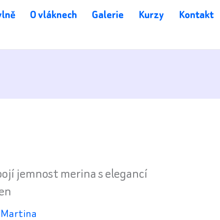
vlně
O vláknech
Galerie
Kurzy
Kontakt
pojí jemnost merina s elegancí
en
l
Martina