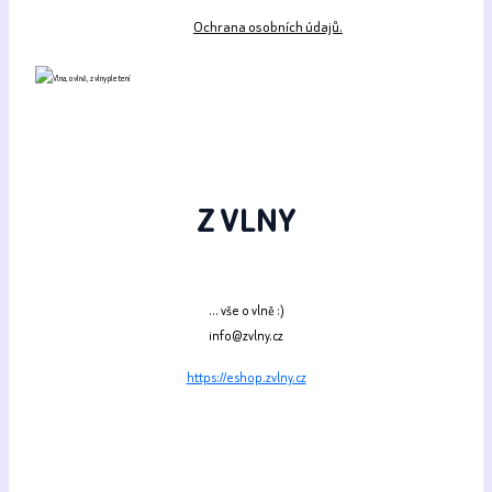
Ochrana osobních údajů.
Z VLNY
... vše o vlně :)
info@zvlny.cz
https://eshop.zvlny.cz