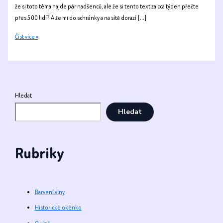
že si toto téma najde pár nadšenců, ale že si tento text za cca týden přečte
přes 500 lidí? A že mi do schránky a na sítě dorazí […]
Superwash
Číst více »
bez
plastu
a
chloru?
Hledat
Hledat
Rubriky
Barvení vlny
Historické okénko