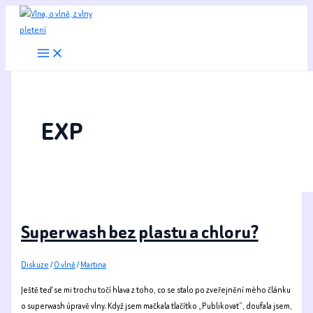
Přeskočit
na
obsah
EXP
Superwash bez plastu a chloru?
Diskuze
/
O vlně
/
Martina
Ještě teď se mi trochu točí hlava z toho, co se stalo po zveřejnění mého článku
o superwash úpravě vlny. Když jsem mačkala tlačítko „Publikovat“, doufala jsem,