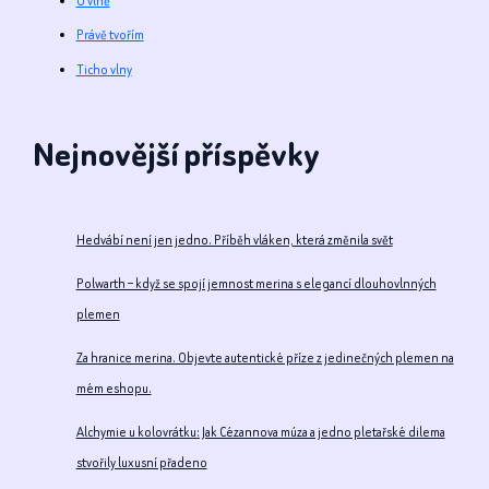
O vlně
Právě tvořím
Ticho vlny
Nejnovější příspěvky
Hedvábí není jen jedno. Příběh vláken, která změnila svět
Polwarth – když se spojí jemnost merina s elegancí dlouhovlnných
plemen
Za hranice merina. Objevte autentické příze z jedinečných plemen na
mém eshopu.
Alchymie u kolovrátku: Jak Cézannova múza a jedno pletařské dilema
stvořily luxusní přadeno