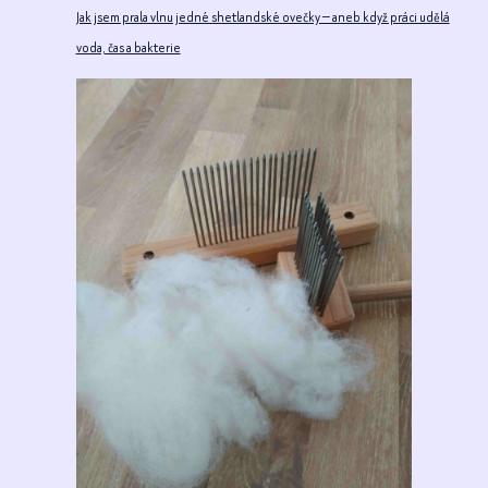
Jak jsem prala vlnu jedné shetlandské ovečky — aneb když práci udělá
voda, čas a bakterie