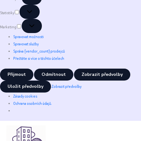
Statistiky
Statistiky
Marketing
Marketing
Spravovat možnosti
Spravovat služby
Správa {vendor_count} prodejců
Přečtěte si více o těchto účelech
Přijmout
Odmítnout
Zobrazit předvolby
Uložit předvolby
Zobrazit předvolby
Zásady cookies
Ochrana osobních údajů.
Přeskočit
na
obsah