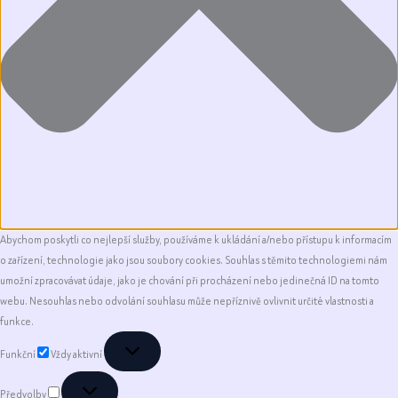
Abychom poskytli co nejlepší služby, používáme k ukládání a/nebo přístupu k informacím
o zařízení, technologie jako jsou soubory cookies. Souhlas s těmito technologiemi nám
umožní zpracovávat údaje, jako je chování při procházení nebo jedinečná ID na tomto
webu. Nesouhlas nebo odvolání souhlasu může nepříznivě ovlivnit určité vlastnosti a
funkce.
Funkční
Funkční
Vždy aktivní
Předvolby
Předvolby