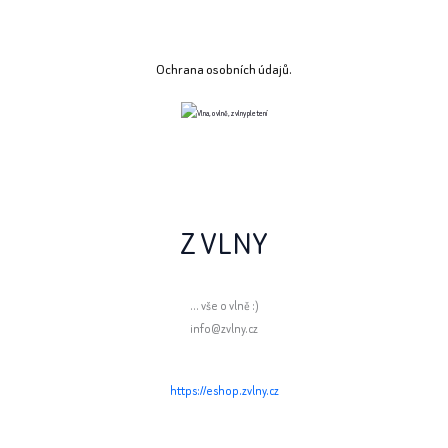
Ochrana osobních údajů.
Z VLNY
... vše o vlně :)
info@zvlny.cz
https://eshop.zvlny.cz