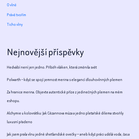
O vlně
Právě tvořím
Ticho vlny
Nejnovější příspěvky
Hedvábí není jen jedno. Příběh vláken, která změnila svět
Polwarth – když se spojí jemnost merina s elegancí dlouhovlnných plemen
Za hranice merina. Objevte autentické příze z jedinečných plemen na mém
eshopu.
Alchymie u kolovrátku: Jak Cézannova múza a jedno pletařské dilema stvořily
luxusní přadeno
Jak jsem prala vlnu jedné shetlandské ovečky — aneb když práci udělá voda, čas a