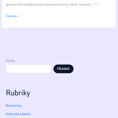
spoustu lidí představuje první zkušenost s vlnou, která „nekouše“. […]
Merino
Číst více »
není
celý
vlněný
svět
Hledat
Hledat
Rubriky
Barvení vlny
Historické okénko