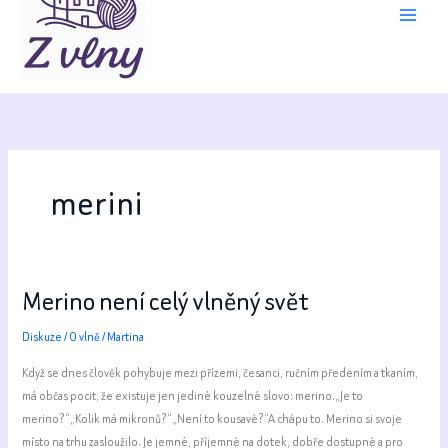
merini
Merino není celý vlněný svět
Diskuze
/
O vlně
/
Martina
Když se dnes člověk pohybuje mezi přízemi, česanci, ručním předením a tkaním,
má občas pocit, že existuje jen jediné kouzelné slovo: merino.„Je to
merino?“„Kolik má mikronů?“„Není to kousavé?“A chápu to. Merino si svoje
místo na trhu zasloužilo. Je jemné, příjemné na dotek, dobře dostupné a pro