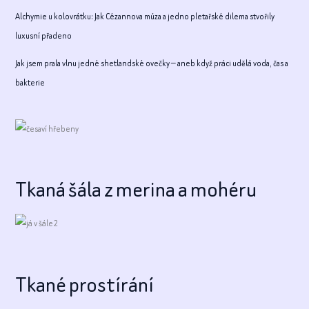
Alchymie u kolovrátku: Jak Cézannova múza a jedno pletařské dilema stvořily
luxusní přadeno
Jak jsem prala vlnu jedné shetlandské ovečky — aneb když práci udělá voda, čas a
bakterie
Tkaná šála z merina a mohéru
Tkané prostírání