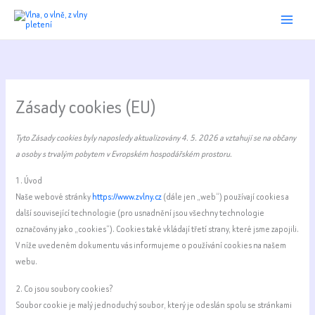
Přeskočit
na
obsah
Zásady cookies (EU)
Tyto Zásady cookies byly naposledy aktualizovány 4. 5. 2026 a vztahují se na občany
a osoby s trvalým pobytem v Evropském hospodářském prostoru.
1. Úvod
Naše webové stránky
https://www.zvlny.cz
(dále jen „web“) používají cookies a
další související technologie (pro usnadnění jsou všechny technologie
označovány jako „cookies“). Cookies také vkládají třetí strany, které jsme zapojili.
V níže uvedeném dokumentu vás informujeme o používání cookies na našem
webu.
2. Co jsou soubory cookies?
Soubor cookie je malý jednoduchý soubor, který je odeslán spolu se stránkami