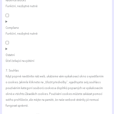
Kadence Blocks
wordpress
Funkční, nezbytně nutné
Consent
to
service
Complianz
kadence-
Funkční, nezbytně nutné
blocks
Consent
to
service
Ostatní
complianz
Účel čekající na zjištění
Consent
7. Souhlas
to
Když poprvé navštívíte náš web, ukážeme vám vyskakovací okno s vysvětlením
service
o cookies. Jakmile kliknete na „Uložit předvolby“, vyjadřujete svůj souhlas s
ostatní
používáním kategorií souborů cookies a doplňků popsaných ve vyskakovacím
okně a v těchto Zásadách cookies. Používání cookies můžete zakázat pomocí
svého prohlížeče, ale mějte na paměti, že naše webové stránky již nemusí
fungovat správně.