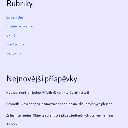
Rubriky
Barvení vlny
Historické okénko
O vlně
Právě tvořím
Ticho vlny
Nejnovější příspěvky
Hedvábí není jen jedno. Příběh vláken, která změnila svět
Polwarth – když se spojí jemnost merina s elegancí dlouhovlnných plemen
Za hranice merina. Objevte autentické příze z jedinečných plemen na mém
eshopu.