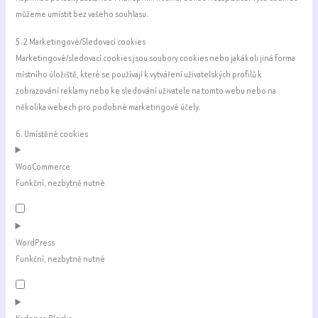
můžeme umístit bez vašeho souhlasu.
5.2 Marketingové/Sledovací cookies
Marketingové/sledovací cookies jsou soubory cookies nebo jakákoli jiná forma
místního úložiště, které se používají k vytváření uživatelských profilů k
zobrazování reklamy nebo ke sledování uživatele na tomto webu nebo na
několika webech pro podobné marketingové účely.
6. Umístěné cookies
WooCommerce
Funkční, nezbytně nutné
Consent
to
service
WordPress
woocommerce
Funkční, nezbytně nutné
Consent
to
service