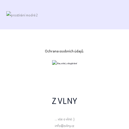
Ochrana osobních údajů.
Z VLNY
... vše o vlně :)
info@zvlny.cz