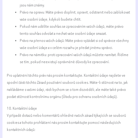
jsou nám známy.
Právo na opravu: Máte právo doplnit, opravit, odstranit nebo zablokovat
vaše osobní údaje, kdykoli budete chtít.
Pokud nám udělíte souhlas se zpracováním vašich údajů, máte právo
tento souhlas odvolat a nechat vaše osobní údaje smazat.
Právo na přenos vašich údajů: Máte právo vyžádat si od správce všechny
vaše osobní údaje a v celém rozsahu je předat jinému správci.
Právo na námitku: proti zpracování vašich údajů můžete namítat. Řídíme
se tím, pokud neexistují oprávněné důvody ke zpracování.
Pro uplatnění těchto práv nás prosím kontaktujte. Kontaktní údaje najdete ve
spodní části těchto Zásad používání souborů cookies. Máte-li stížnost na to, jak
nakládáme s vašimi údaji, rádi bychom se o tom dozvěděli, ale máte také právo
podat stížnost kontrolnímu orgánu (Úřadu pro ochranu osobních údajů).
10. Kontaktní údaje
V případě dotazů nebo komentářů ohledně našich zásad týkajících se souborů
cookies a tohoto prohlášení nás prosím kontaktujte pomocí následujících
kontaktních údajů: