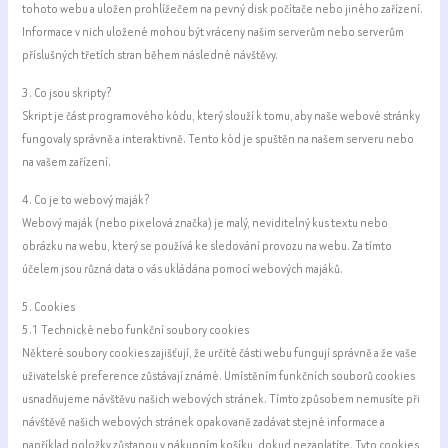
tohoto webu a uložen prohlížečem na pevný disk počítače nebo jiného zařízení.
Informace v nich uložené mohou být vráceny našim serverům nebo serverům
příslušných třetích stran během následné návštěvy.
3. Co jsou skripty?
Skript je část programového kódu, který slouží k tomu, aby naše webové stránky
fungovaly správně a interaktivně. Tento kód je spuštěn na našem serveru nebo
na vašem zařízení.
4. Co je to webový maják?
Webový maják (nebo pixelová značka) je malý, neviditelný kus textu nebo
obrázku na webu, který se používá ke sledování provozu na webu. Za tímto
účelem jsou různá data o vás ukládána pomocí webových majáků.
5. Cookies
5.1 Technické nebo funkční soubory cookies
Některé soubory cookies zajišťují, že určité části webu fungují správně a že vaše
uživatelské preference zůstávají známé. Umístěním funkčních souborů cookies
usnadňujeme návštěvu našich webových stránek. Tímto způsobem nemusíte při
návštěvě našich webových stránek opakovaně zadávat stejné informace a
například položky zůstanou v nákupním košíku, dokud nezaplatíte. Tyto cookies