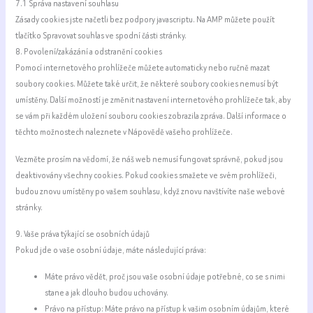
7.1 Správa nastavení souhlasu
Zásady cookies jste načetli bez podpory javascriptu. Na AMP můžete použít
tlačítko Spravovat souhlas ve spodní části stránky.
8. Povolení/zakázání a odstranění cookies
Pomocí internetového prohlížeče můžete automaticky nebo ručně mazat
soubory cookies. Můžete také určit, že některé soubory cookies nemusí být
umístěny. Další možností je změnit nastavení internetového prohlížeče tak, aby
se vám při každém uložení souboru cookies zobrazila zpráva. Další informace o
těchto možnostech naleznete v Nápovědě vašeho prohlížeče.
Vezměte prosím na vědomí, že náš web nemusí fungovat správně, pokud jsou
deaktivovány všechny cookies. Pokud cookies smažete ve svém prohlížeči,
budou znovu umístěny po vašem souhlasu, když znovu navštívíte naše webové
stránky.
9. Vaše práva týkající se osobních údajů
Pokud jde o vaše osobní údaje, máte následující práva:
Máte právo vědět, proč jsou vaše osobní údaje potřebné, co se s nimi
stane a jak dlouho budou uchovány.
Právo na přístup: Máte právo na přístup k vašim osobním údajům, které