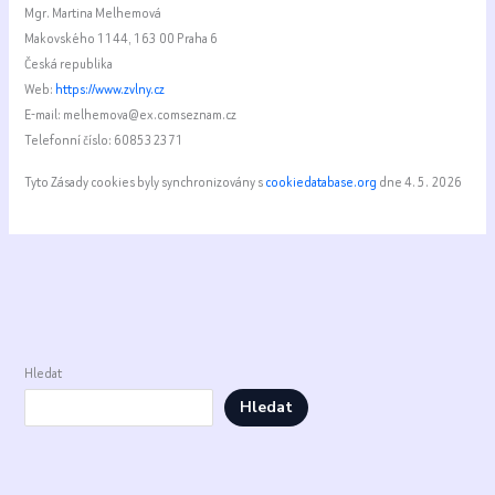
Mgr. Martina Melhemová
Makovského 1144, 163 00 Praha 6
Česká republika
Web:
https://www.zvlny.cz
E-mail:
melhemova@
ex.com
seznam.cz
Telefonní číslo: 608532371
Tyto Zásady cookies byly synchronizovány s
cookiedatabase.org
dne 4. 5. 2026
Hledat
Hledat