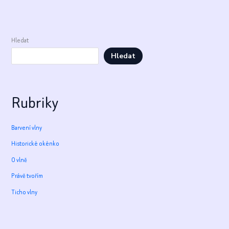
být
samo
Hledat
Hledat
Rubriky
Barvení vlny
Historické okénko
O vlně
Právě tvořím
Ticho vlny