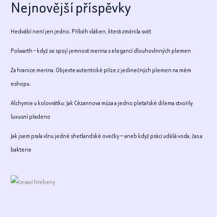
Nejnovější příspěvky
Hedvábí není jen jedno. Příběh vláken, která změnila svět
Polwarth – když se spojí jemnost merina s elegancí dlouhovlnných plemen
Za hranice merina. Objevte autentické příze z jedinečných plemen na mém
eshopu.
Alchymie u kolovrátku: Jak Cézannova múza a jedno pletařské dilema stvořily
luxusní přadeno
Jak jsem prala vlnu jedné shetlandské ovečky — aneb když práci udělá voda, čas a
bakterie