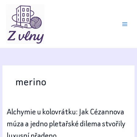
Přeskočit
na
obsah
merino
Alchymie u kolovrátku: Jak Cézannova
múza a jedno pletařské dilema stvořily
luxusní přadeno