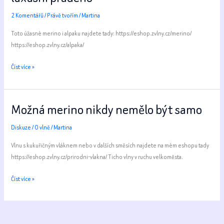
2 Komentářů
/
Právě tvořím
/
Martina
Toto úžasné merino i alpaku najdete tady: https://eshop.zvlny.cz/merino/
https://eshop.zvlny.cz/alpaka/
Alchymie
Číst více »
u
kolovrátku:
Jak
Možná merino nikdy nemělo být samo
Cézannova
múza
Diskuze
/
O vlně
/
Martina
a
Vlnu s kukuřičným vláknem nebo v dalších směsích najdete na mém eshopu tady
jedno
https://eshop.zvlny.cz/prirodni-vlakna/ Ticho vlny v ruchu velkoměsta.
pletařské
dilema
Možná
Číst více »
stvořily
merino
luxusní
nikdy
přadeno
nemělo