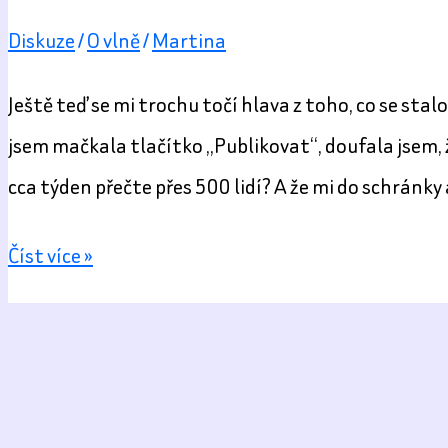
vlnu
Diskuze
/
O vlně
/
Martina
jedné
shetlandské
Ještě teď se mi trochu točí hlava z toho, co se sta
ovečky
jsem mačkala tlačítko „Publikovat“, doufala jsem, ž
—
cca týden přečte přes 500 lidí? A že mi do schránky 
aneb
když
Superwash
Číst více »
práci
bez
udělá
plastu
voda,
a
čas
chloru?