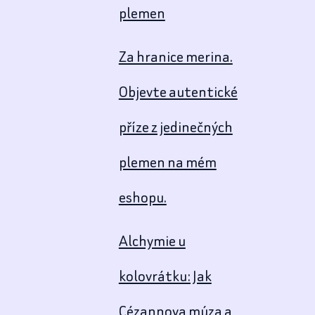
plemen
Za hranice merina.
Objevte autentické
příze z jedinečných
plemen na mém
eshopu.
Alchymie u
kolovrátku: Jak
Cézannova múza a