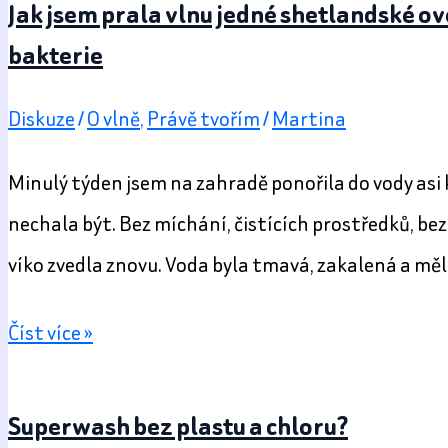
Jak jsem prala vlnu jedné shetlandské ov
bakterie
Diskuze
/
O vlně
,
Právě tvořím
/
Martina
Minulý týden jsem na zahradě ponořila do vody asi ki
nechala být. Bez míchání, čistících prostředků, bez
víko zvedla znovu. Voda byla tmavá, zakalená a měla
Jak
Číst více »
jsem
prala
Superwash bez plastu a chloru?