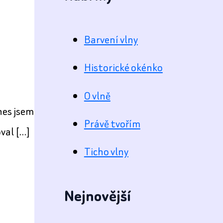
Barvení vlny
Historické okénko
a
O vlně
nes jsem
Právě tvořím
oval […]
Ticho vlny
Nejnovější