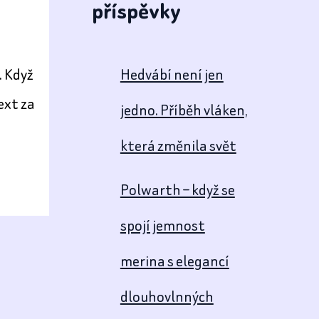
příspěvky
Hedvábí není jen
. Když
ext za
jedno. Příběh vláken,
která změnila svět
Polwarth – když se
spojí jemnost
merina s elegancí
dlouhovlnných