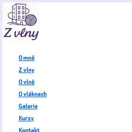
Přeskočit
na
obsah
O mně
Z vlny
O vlně
O vláknech
Galerie
Kurzy
Kontakt