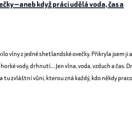
ečky — aneb když práci udělá voda, čas a
lo vlny z jedné shetlandské ovečky. Přikryla jsem ji 
 horké vody, drhnutí… Jen vlna, voda, vzduch a čas. D
 tu zvláštní vůni, kterou zná každý, kdo někdy prac