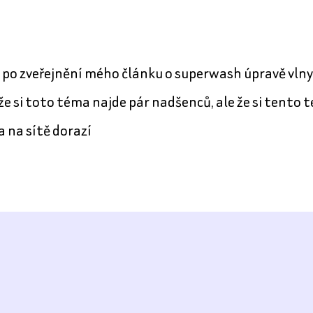
lo po zveřejnění mého článku o superwash úpravě vlny
e si toto téma najde pár nadšenců, ale že si tento t
a na sítě dorazí